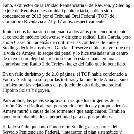
Fano, exdirector de la Unidad Penitenciaria 6 de Rawson, y Steding,
exjefe de Requisa de esa unidad penitenciaria, habían sido
condenados en 2013 por el Tribunal Oral Federal (TOF) de
Comodoro Rivadavia a 23 y 17 años, respectivamente.
Junto a ellos había sido condenado a dos años por “encubrimiento”
el conocido médico trelewense y dirigente radical, Luis García, pero
ahora Casación –además de confirmar las condenas de Fane y
Steding- decidió absolver a García: “Preservé el bien mayor que era
la vida de Amaya, lo saque del penal y lo hice trasladar a un centro
de mayor complejidad”, recordó García esta semana en una
entrevista con Radio 3 de Trelew, luego del fallo que lo benefició.
En un fallo durísimo y de 210 páginas, el TOF había condenado a
Fano y Steding no sólo por las torturas y la muerte de Amaya, sino
también por las vejaciones en perjuicio de otro dirigente radical,
Hipólito Solari Yrigoyen.
Para ambos, las penas se agravaron ya que los dirigentes de la
Unión Cívica Radical eran perseguidos políticos y porque además,
Amaya murió a causa de los tormentos que auspiciaron. También
quedaron inhabilitados a perpetuidad para cargos públicos.
El fallo señaló que tanto Fano como Steding, al ser partes del
Servicio Penitenciario Federal, “integraron el plan sistemático y