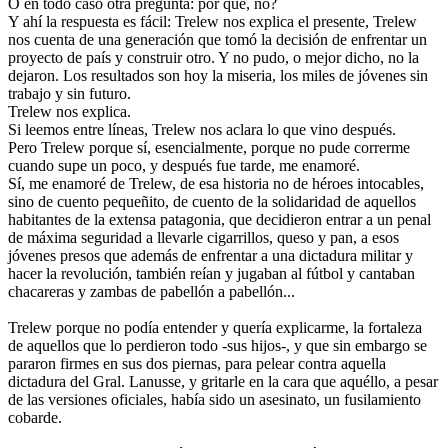
O en todo caso otra pregunta: por qué, no?
Y ahí la respuesta es fácil: Trelew nos explica el presente, Trelew
nos cuenta de una generación que tomó la decisión de enfrentar un
proyecto de país y construir otro. Y no pudo, o mejor dicho, no la
dejaron. Los resultados son hoy la miseria, los miles de jóvenes sin
trabajo y sin futuro.
Trelew nos explica.
Si leemos entre líneas, Trelew nos aclara lo que vino después.
Pero Trelew porque sí, esencialmente, porque no pude correrme
cuando supe un poco, y después fue tarde, me enamoré.
Sí, me enamoré de Trelew, de esa historia no de héroes intocables,
sino de cuento pequeñito, de cuento de la solidaridad de aquellos
habitantes de la extensa patagonia, que decidieron entrar a un penal
de máxima seguridad a llevarle cigarrillos, queso y pan, a esos
jóvenes presos que además de enfrentar a una dictadura militar y
hacer la revolución, también reían y jugaban al fútbol y cantaban
chacareras y zambas de pabellón a pabellón...
Trelew porque no podía entender y quería explicarme, la fortaleza
de aquellos que lo perdieron todo -sus hijos-, y que sin embargo se
pararon firmes en sus dos piernas, para pelear contra aquella
dictadura del Gral. Lanusse, y gritarle en la cara que aquéllo, a pesar
de las versiones oficiales, había sido un asesinato, un fusilamiento
cobarde.