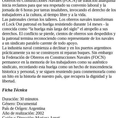
Obreros en Construcciones Navales (FOCN) de tradición anarquista
inicia reclamos para que sea respetado su convenio laboral y la
jornada de 6 horas por tareas insalubres, invocando el derecho de los
trabajadores a la cultura, al tiempo libre y a la vida.
Las patronales cierran los talleres. Los obreros navales transforman
el Lock Out patronal en huelga resistiendo durante 14 meses - la
conocida como “la huelga más larga del siglo” el atropello a sus
derechos. El conflicto se pierde, cientos de obreros son despedidos y
la patronal termina reconociendo como representante de los navales
a un sindicato paralelo carente de todo apoyo.
La industria naval comienza a declinar y en los puertos argentinos
prácticamente ya no se construyen ni reparan buques. Sin embargo
la Federación de Obreros en Construcciones Navales (FOCN)
permanece en la memoria de los trabajadores como su auténtico
sindicato, recordando esta huelga como un hecho de trascendencia
historica y personal, y se siguen reuniendo para conmemorarla como
un hito en la historia de nuestro país, que recupera la dignidad y la
libertad.
Ficha Técnica
Duración: 30 minutos
Género: Documental
País de Orígen: Argentina
Año de realización: 2002
Guión y Dirección: Mariana Arruti