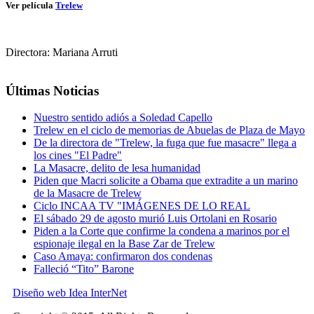
Ver película
Trelew
Directora: Mariana Arruti
Últimas Noticias
Nuestro sentido adiós a Soledad Capello
Trelew en el ciclo de memorias de Abuelas de Plaza de Mayo
De la directora de "Trelew, la fuga que fue masacre" llega a
los cines "El Padre"
La Masacre, delito de lesa humanidad
Piden que Macri solicite a Obama que extradite a un marino
de la Masacre de Trelew
Ciclo INCAA TV "IMÁGENES DE LO REAL
El sábado 29 de agosto murió Luis Ortolani en Rosario
Piden a la Corte que confirme la condena a marinos por el
espionaje ilegal en la Base Zar de Trelew
Caso Amaya: confirmaron dos condenas
Falleció “Tito” Barone
Diseño web Idea InterNet