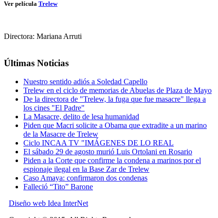
Ver película
Trelew
Directora: Mariana Arruti
Últimas Noticias
Nuestro sentido adiós a Soledad Capello
Trelew en el ciclo de memorias de Abuelas de Plaza de Mayo
De la directora de "Trelew, la fuga que fue masacre" llega a
los cines "El Padre"
La Masacre, delito de lesa humanidad
Piden que Macri solicite a Obama que extradite a un marino
de la Masacre de Trelew
Ciclo INCAA TV "IMÁGENES DE LO REAL
El sábado 29 de agosto murió Luis Ortolani en Rosario
Piden a la Corte que confirme la condena a marinos por el
espionaje ilegal en la Base Zar de Trelew
Caso Amaya: confirmaron dos condenas
Falleció “Tito” Barone
Diseño web Idea InterNet