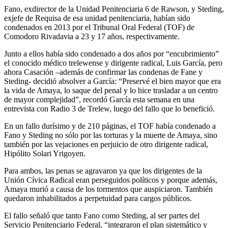
Fano, exdirector de la Unidad Penitenciaria 6 de Rawson, y Steding,
exjefe de Requisa de esa unidad penitenciaria, habían sido
condenados en 2013 por el Tribunal Oral Federal (TOF) de
Comodoro Rivadavia a 23 y 17 años, respectivamente.
Junto a ellos había sido condenado a dos años por “encubrimiento”
el conocido médico trelewense y dirigente radical, Luis García, pero
ahora Casación –además de confirmar las condenas de Fane y
Steding- decidió absolver a García: “Preservé el bien mayor que era
la vida de Amaya, lo saque del penal y lo hice trasladar a un centro
de mayor complejidad”, recordó García esta semana en una
entrevista con Radio 3 de Trelew, luego del fallo que lo benefició.
En un fallo durísimo y de 210 páginas, el TOF había condenado a
Fano y Steding no sólo por las torturas y la muerte de Amaya, sino
también por las vejaciones en perjuicio de otro dirigente radical,
Hipólito Solari Yrigoyen.
Para ambos, las penas se agravaron ya que los dirigentes de la
Unión Cívica Radical eran perseguidos políticos y porque además,
Amaya murió a causa de los tormentos que auspiciaron. También
quedaron inhabilitados a perpetuidad para cargos públicos.
El fallo señaló que tanto Fano como Steding, al ser partes del
Servicio Penitenciario Federal, “integraron el plan sistemático y