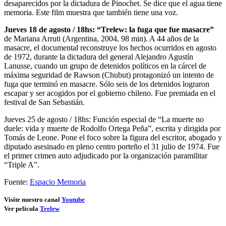
desaparecidos por la dictadura de Pinochet. Se dice que el agua tiene
memoria. Este film muestra que también tiene una voz.
Jueves 18 de agosto / 18hs: “Trelew: la fuga que fue masacre”
de Mariana Arruti (Argentina, 2004, 98 min). A 44 años de la
masacre, el documental reconstruye los hechos ocurridos en agosto
de 1972, durante la dictadura del general Alejandro Agustín
Lanusse, cuando un grupo de detenidos políticos en la cárcel de
máxima seguridad de Rawson (Chubut) protagonizó un intento de
fuga que terminó en masacre. Sólo seis de los detenidos lograron
escapar y ser acogidos por el gobierno chileno. Fue premiada en el
festival de San Sebastián.
Jueves 25 de agosto / 18hs: Función especial de “La muerte no
duele: vida y muerte de Rodolfo Ortega Peña”, escrita y dirigida por
Tomás de Leone. Pone el foco sobre la figura del escritor, abogado y
diputado asesinado en pleno centro porteño el 31 julio de 1974. Fue
el primer crimen auto adjudicado por la organización paramilitar
“Triple A”.
Fuente:
Espacio Memoria
Visite nuestro canal
Youtube
Ver película
Trelew