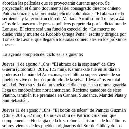
abordan las películas que se proyectarán durante agosto. Se
proyectarán el último documental del consagrado director chileno
Patricio Guzmán, la premiada película colombiana “El abrazo de la
serpiente” y la reconstrucción de Mariana Arruti sobre Trelew, a 44
años de la masacre de presos políticos perpetrada por la dictadura de
Lanusse. El cierre será una función especial de “La muerte no
duele: vida y muerte de Rodolfo Ortega Peña”, escrita y dirigida por
Tomás de Leone, que llegará a los salas comerciales en los próximos
meses.
La agenda completa del ciclo es la siguiente:
Jueves 4 de agosto / 18hs: “El abrazo de la serpiente” de Ciro
Guerra (Colombia, 2015, 125 min). Karamakate fue en su día un
poderoso chamán del Amazonas; es el último superviviente de su
pueblo y vive en lo más profundo de la selva. Lleva años en total
soledad. Pero su vida da un vuelco el día en que a su remota guarida
llega un etnobotánico norteamericano. Reciente ganadora de siete
Platino, también fue premiada en Cannes, Sundance, Mar del Plata y
San Sebastián.
Jueves 11 de agosto / 18hs: “El botón de nácar” de Patricio Guzmán
(Chile, 2015, 82 min). La nueva obra de Patricio Guzmán -que
complementa a Nostalgia de la luz- reúne las historias de los últimos
sobrevivientes de los pueblos originarios del Sur de Chile y de los