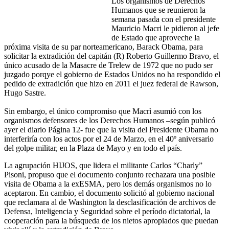
Los organismos de Derechos
Humanos que se reunieron la
semana pasada con el presidente
Mauricio Macri le pidieron al jefe
de Estado que aproveche la
próxima visita de su par norteamericano, Barack Obama, para
solicitar la extradición del capitán (R) Roberto Guillermo Bravo, el
único acusado de la Masacre de Trelew de 1972 que no pudo ser
juzgado porqye el gobierno de Estados Unidos no ha respondido el
pedido de extradición que hizo en 2011 el juez federal de Rawson,
Hugo Sastre.
Sin embargo, el único compromiso que Macrì asumió con los
organismos defensores de los Derechos Humanos –según publicó
ayer el diario Página 12- fue que la visita del Presidente Obama no
interferiría con los actos por el 24 de Marzo, en el 40º aniversario
del golpe militar, en la Plaza de Mayo y en todo el país.
La agrupación HIJOS, que lidera el militante Carlos “Charly”
Pisoni, propuso que el documento conjunto rechazara una posible
visita de Obama a la exESMA, pero los demás organismos no lo
aceptaron. En cambio, el documento solicitó al gobierno nacional
que reclamara al de Washington la desclasificación de archivos de
Defensa, Inteligencia y Seguridad sobre el período dictatorial, la
cooperación para la búsqueda de los nietos apropiados que puedan