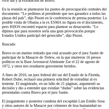
vivir allí y la extradición de Bravo.
En la reunión se plantearon los puntos de preocupación centrales del
documento: “Le pedimos al presidente que nos garantice a todos las
plazas del país”, dijo Pisoni en la conferencia de prensa posterior. La
posible visita de Obama a la ex ESMA no figura en el documento,
pero HIJOS encontró espacio para plantear su desacuerdo. “Le
dijimos que para nosotros sería una gran provocación porque
Estados Unidos participó del genocidio”, dijo Pisoni.
Buscado
Bravo es un marino retirado que está acusado por el juez Sastre de
participar de la Masacre de Trelew, en la que murieron 16 presos
políticos en la Base Aeronaval Almirante Zar el 22 de agosto de
1972, y otros tres resultaron gravemente heridos.
A fines de 2010, un juez federal del sur del Estado de la Florida,
Robert Dube, rechazó una primera solicitud de extraditar al ex
teniente. El magistrado, en un fallo de 21 páginas, argumentó su
decisión y dio a entender que existían “dudas” sobre las evidencias
presentadas contra Bravo por el juez Sastre.
El juzgamiento y posterior condena del excapitán Luis Emilio Sosa
y otros autores de la Masacre por crímenes de lesa humanidad no